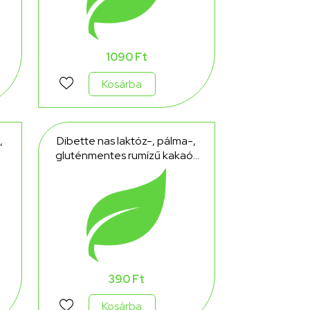
1090 Ft
Kosárba
,
Dibette nas laktóz-, pálma-,
gluténmentes rumízű kakaós
,
krémmel töltött ostyaszelet,
hcn, édesítőszerekkel 26 g
390 Ft
Kosárba