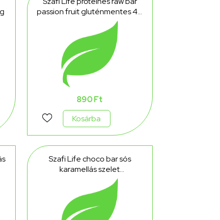
Szafi Life proteines raw bar
 g
passion fruit gluténmentes 40
g
890 Ft
Kosárba
ás
Szafi Life choco bar sós
karamellás szelet
gluténmentes 30 g