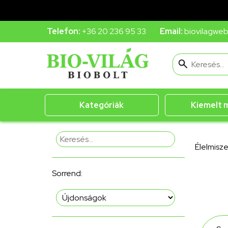
Telefon:
+36 20 236 95 33
Email:
biovilagwe
Kategóriák
Kiemelt 
Élelmisze
Sorrend: