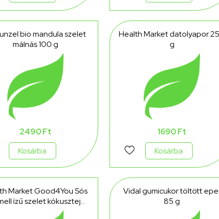
unzel bio mandula szelet
Health Market datolyapor 2
málnás 100 g
g
2490 Ft
1690 Ft
Kosárba
Kosárba
th Market Good4You Sós
Vidal gumicukor töltött epe
ell ízű szelet kókusztejes
85 g
csokoládéval 25 g