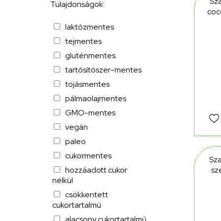
Sza
Tulajdonságok:
coc
laktózmentes
tejmentes
gluténmentes
tartósítószer-mentes
tojásmentes
pálmaolajmentes
GMO-mentes
vegán
paleo
cukormentes
Sza
hozzáadott cukor
sz
nélkül
csökkentett
cukortartalmú
alacsony cukortartalmú