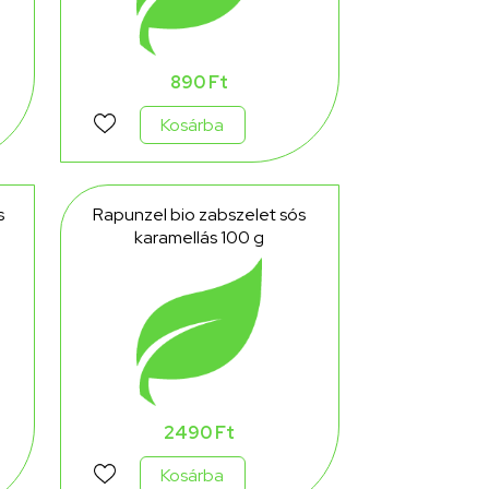
890 Ft
Kosárba
s
Rapunzel bio zabszelet sós
karamellás 100 g
2490 Ft
Kosárba