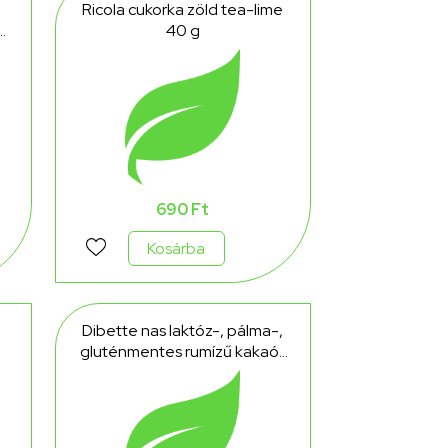
Ricola cukorka zöld tea-lime
é
40 g
690 Ft
Kosárba
Dibette nas laktóz-, pálma-,
gluténmentes rumízű kakaós
krémmel töltött ostyakockák,
hcn, édesítőszerekkel 100 g