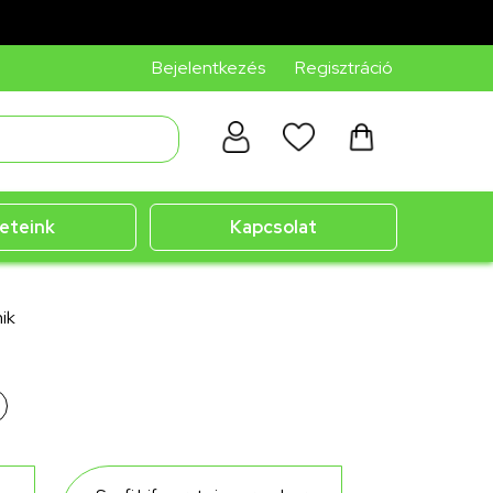
Bejelentkezés
Regisztráció
eteink
Kapcsolat
ik