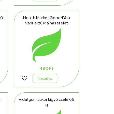
50
Health Market Good4You
Vanília ízű Málnás szelet
kókusztejes csokoládéval 25 g
490 Ft
Kosárba
r
Vidal gumicukor kígyó zselé 66
g