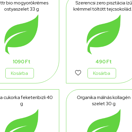
ttr bio mogyorókrémes
Szerencsi zero pisztácia ízű
ostyaszelet 33 g
krémmel töltött tejcsokolád
édesítőszerrel 21 g
1090 Ft
490 Ft
Kosárba
Kosárba
la cukorka feketeribizli 40
Organika málnás kollagén
g
szelet 30 g