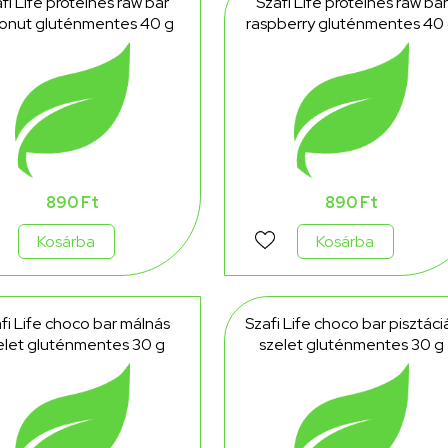
fi Life proteines raw bar
Szafi Life proteines raw bar
onut gluténmentes 40 g
raspberry gluténmentes 40
890 Ft
890 Ft
Kosárba
Kosárba
fi Life choco bar málnás
Szafi Life choco bar pisztáci
elet gluténmentes 30 g
szelet gluténmentes 30 g