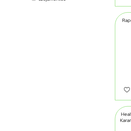
Rap
Heal
Karam