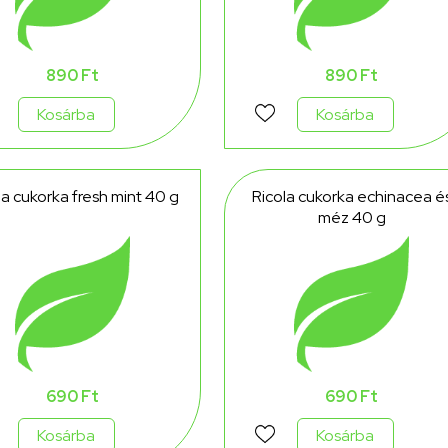
890 Ft
890 Ft
Kosárba
Kosárba
la cukorka fresh mint 40 g
Ricola cukorka echinacea é
méz 40 g
690 Ft
690 Ft
Kosárba
Kosárba