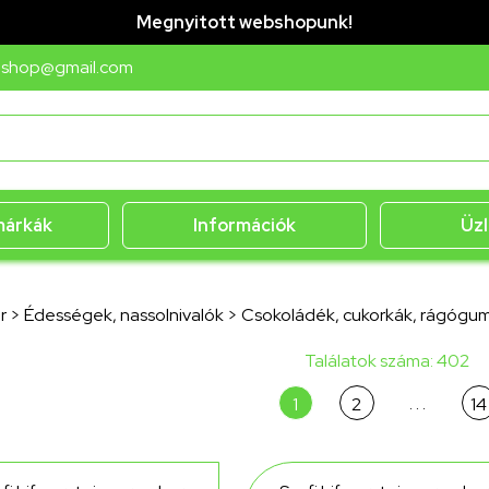
Megnyitott webshopunk!
bshop@gmail.com
márkák
Információk
Üzl
r
>
Édességek, nassolnivalók
>
Csokoládék, cukorkák, rágógum
Találatok száma: 402
. . .
1
2
14