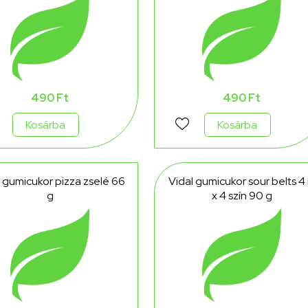
490 Ft
490 Ft
Kosárba
Kosárba
 gumicukor pizza zselé 66
Vidal gumicukor sour belts 4 
g
x 4 szín 90 g