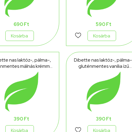
690 Ft
590 Ft
Kosárba
Kosárba
ette nas laktóz-, pálma-,
Dibette nas laktóz-, pálma-
énmentes málnás krémmel
gluténmentes vanília ízű
öltött ostyaszelet, hcn,
krémmel töltött ostyaszelet
édesítőszerekkel 26 g
hcn, édesítőszerekkel 26 g
390 Ft
390 Ft
Kosárba
Kosárba