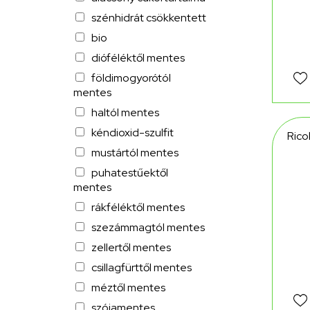
szénhidrát csökkentett
bio
dióféléktől mentes
földimogyorótól
mentes
haltól mentes
kéndioxid-szulfit
Rico
mustártól mentes
puhatestűektől
mentes
rákféléktől mentes
szezámmagtól mentes
zellertől mentes
csillagfürttől mentes
méztől mentes
szójamentes