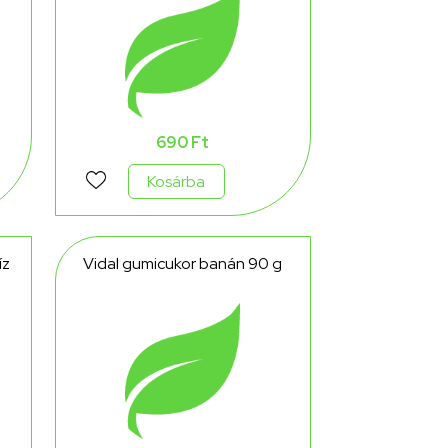
690 Ft
Kosárba
íz
Vidal gumicukor banán 90 g