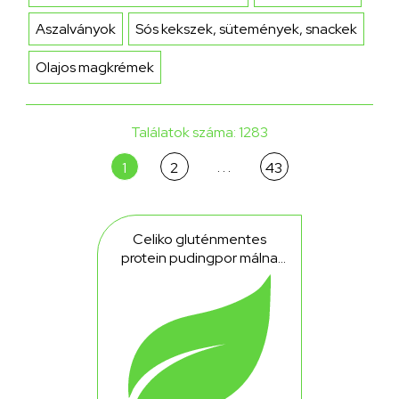
Aszalványok
Sós kekszek, sütemények, snackek
Olajos magkrémek
Találatok száma: 1283
. . .
1
2
43
Celiko gluténmentes
protein pudingpor málna
40 g