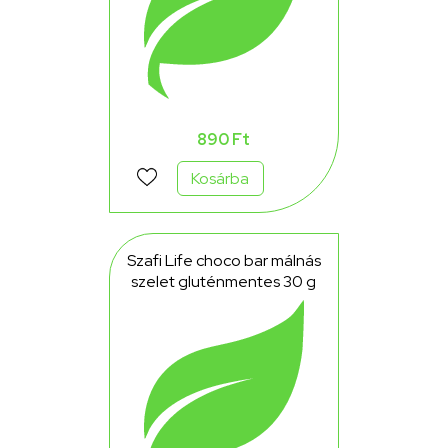
890 Ft
Kosárba
Szafi Life choco bar málnás
szelet gluténmentes 30 g