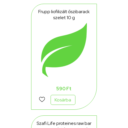
Frupp liofilizált őszibarack
szelet 10 g
590 Ft
Kosárba
Szafi Life proteines raw bar