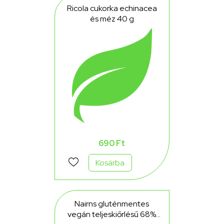
Ricola cukorka echinacea
és méz 40 g
690 Ft
Kosárba
Nairns gluténmentes
vegán teljeskiőrlésű 68%