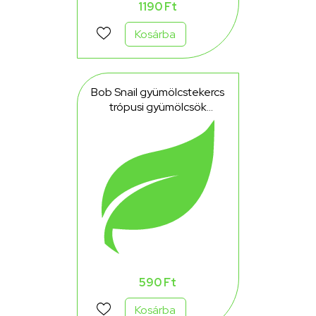
1190 Ft
Kosárba
Bob Snail gyümölcstekercs
trópusi gyümölcsök
(mangó, datolyaszilva,
guava) 30 g
590 Ft
Kosárba