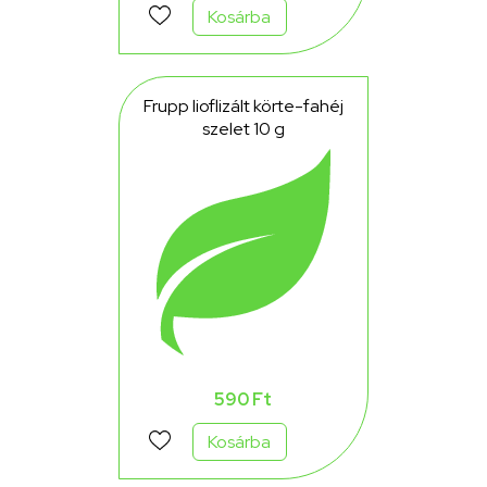
Kosárba
Frupp lioflizált körte-fahéj
szelet 10 g
590 Ft
Kosárba