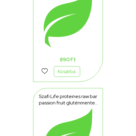
890 Ft
Kosárba
Szafi Life proteines raw bar
passion fruit gluténmentes
40 g