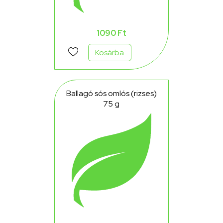
1090 Ft
Kosárba
Ballagó sós omlós (rizses)
75 g