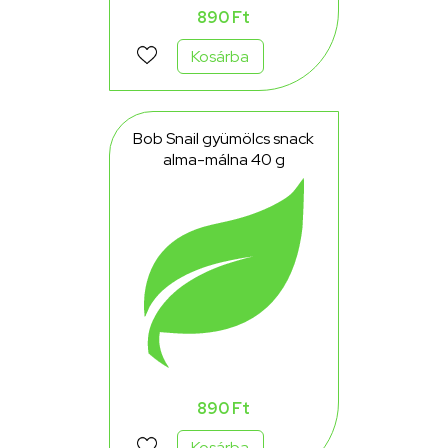
890 Ft
Kosárba
Bob Snail gyümölcs snack
alma-málna 40 g
890 Ft
Kosárba