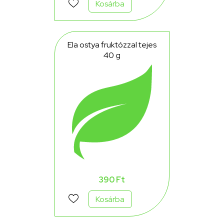
Kosárba
Ela ostya fruktózzal tejes
40 g
390 Ft
Kosárba