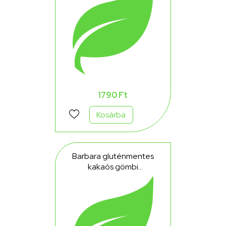
1790 Ft
Kosárba
Barbara gluténmentes
kakaós gömbi
kakaókrémmel töltött
kakaós omlós sütemény
150 g