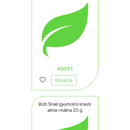
490 Ft
Kosárba
Bob Snail gyümölcs snack
alma-málna 20 g