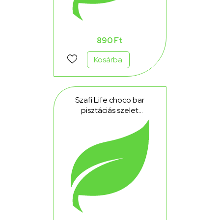
890 Ft
Kosárba
Szafi Life choco bar
pisztáciás szelet
gluténmentes 30 g