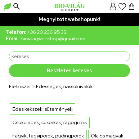
Megnyitott webshopunk!
Telefon:
+36 20 236 95 33
Email:
biovilagwebshop@gmail.com
Részletes keresés
Élelmiszer
>
Édességek, nassolnivalók
Édes kekszek, sütemények
Csokoládék, cukorkák, rágógumik
Fagyik, fagyiporok, pudingporok
Olajos magvak