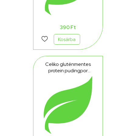
390 Ft
Kosárba
Celiko gluténmentes
protein pudingpor
csokoládé 40 g