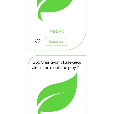
490 Ft
Kosárba
Bob Snail gyümölcstekercs
alma-körte eat and play 20
g