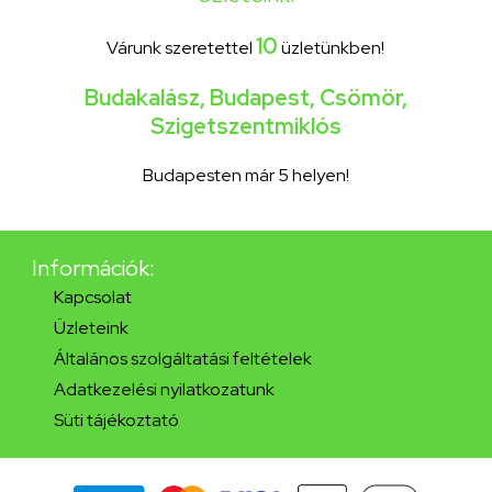
10
Várunk szeretettel
üzletünkben!
Budakalász
,
Budapest
,
Csömör
,
Szigetszentmiklós
Budapesten már 5 helyen!
Információk:
Kapcsolat
Üzleteink
Általános szolgáltatási feltételek
Adatkezelési nyilatkozatunk
Süti tájékoztató