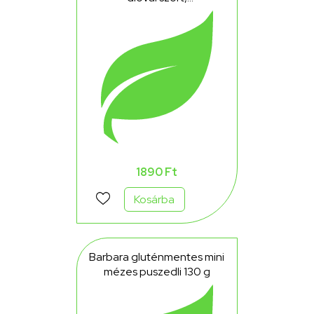
kajszibarackízzel töltött
linzer omlós teasütemény
150 g
1890 Ft
Kosárba
Barbara gluténmentes mini
mézes puszedli 130 g