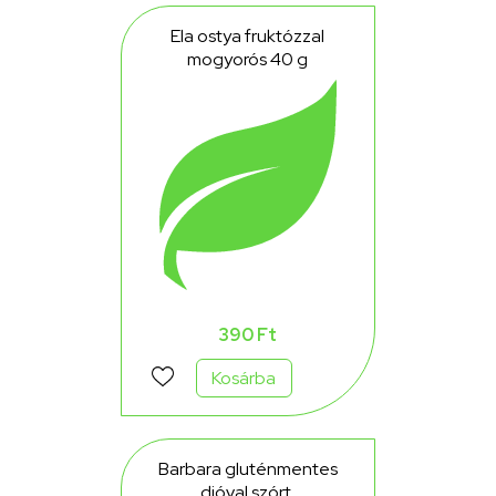
Ela ostya fruktózzal
mogyorós 40 g
390 Ft
Kosárba
Barbara gluténmentes
dióval szórt,