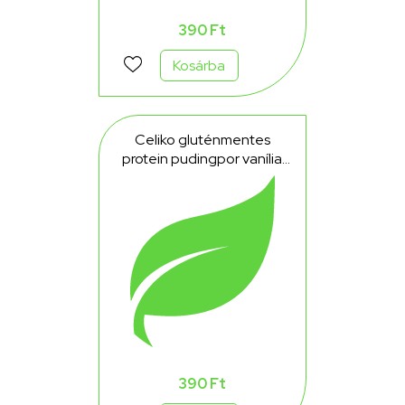
390 Ft
Kosárba
Celiko gluténmentes
protein pudingpor vanília
40 g
390 Ft