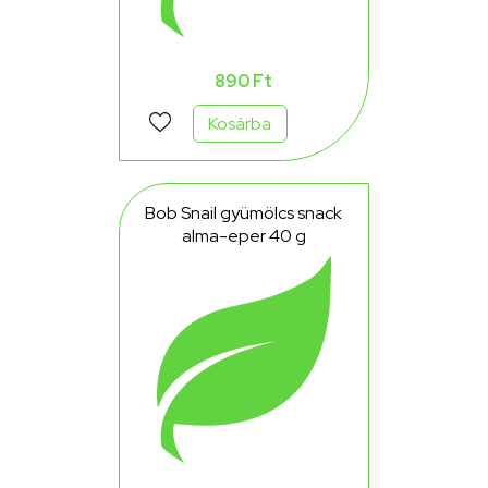
890 Ft
Kosárba
Bob Snail gyümölcs snack
alma-eper 40 g