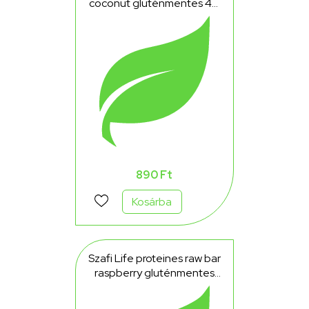
coconut gluténmentes 40
g
890 Ft
Kosárba
Szafi Life proteines raw bar
raspberry gluténmentes
40 g