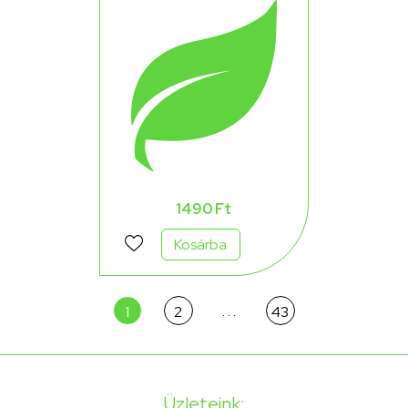
zabkeksz original édes 160
g
1490 Ft
Kosárba
. . .
1
2
43
Üzleteink: