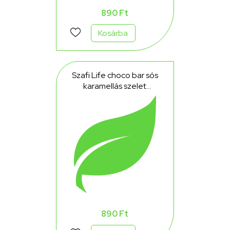
890 Ft
Kosárba
Szafi Life choco bar sós
karamellás szelet
gluténmentes 30 g
890 Ft