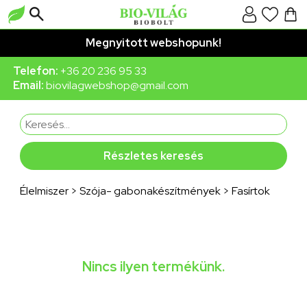
Megnyitott webshopunk!
Telefon:
+36 20 236 95 33
Email:
biovilagwebshop@gmail.com
Részletes keresés
Élelmiszer
>
Szója- gabonakészítmények
>
Fasírtok
Nincs ilyen termékünk.