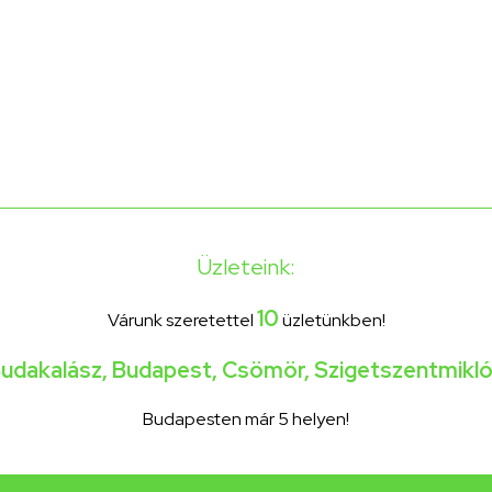
Üzleteink:
10
Várunk szeretettel
üzletünkben!
udakalász
,
Budapest
,
Csömör
,
Szigetszentmikl
Budapesten már 5 helyen!