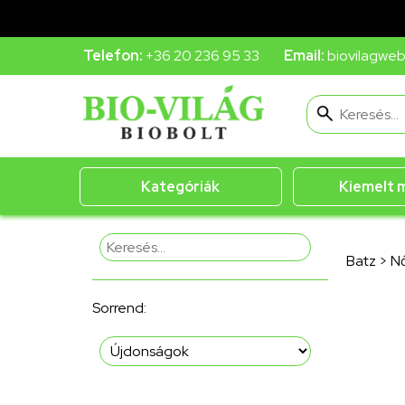
Telefon:
+36 20 236 95 33
Email:
biovilagwe
Kategóriák
Kiemelt 
Batz
>
Nő
Sorrend: