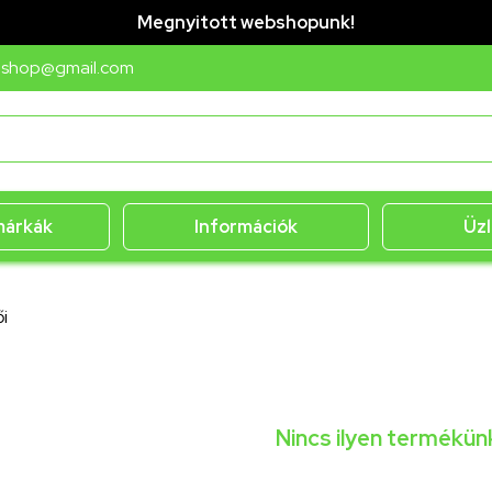
Megnyitott webshopunk!
bshop@gmail.com
márkák
Információk
Üzl
i
Nincs ilyen termékün