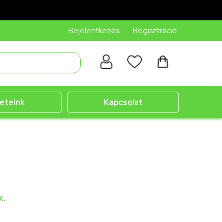
Bejelentkezés
Regisztráció
eteink
Kapcsolat
k.