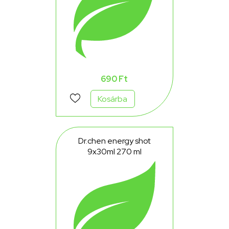
690 Ft
Kosárba
Dr.chen energy shot
9x30ml 270 ml