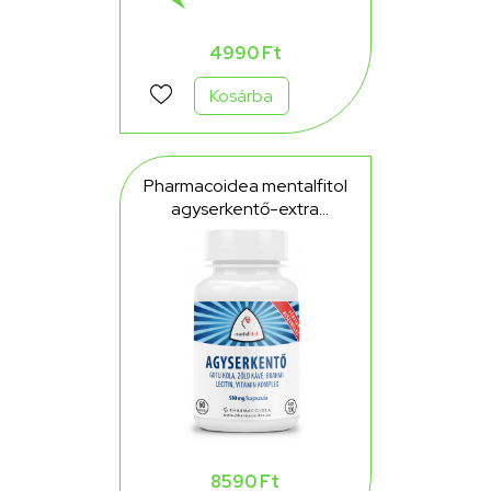
4990 Ft
Kosárba
Pharmacoidea mentalfitol
agyserkentő-extra
kiszerelés 60 db
8590 Ft