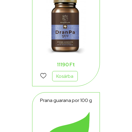
gyógynövény-komplex
vegán kapszula 60 db
11190 Ft
Kosárba
Prana guarana por 100 g