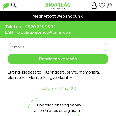
Megnyitott webshopunk!
Telefon:
+36 20 236 95 33
Email:
biovilagwebshop@gmail.com
Részletes keresés
Étrend-kiegészítő
>
Keringésre, szívre, memóriára,
élénkítők
>
Élénkítők, agyserkentők
Találatok száma: 20
Superdiet ginseng panax
az erőnlét és energiaszint
támogatására, vegán