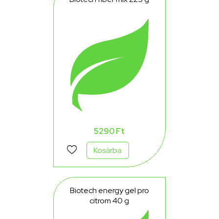
5290 Ft
Kosárba
Biotech energy gel pro
citrom 40 g