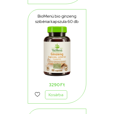
BioMenü bio ginzeng
szibériai kapszula 60 db
3290 Ft
Kosárba