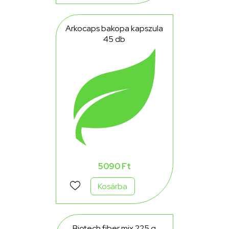
Arkocaps bakopa kapszula
45 db
5090 Ft
Kosárba
Biotech fiber mix 225 g