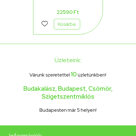
22590 Ft
Kosárba
Üzleteink:
10
Várunk szeretettel
üzletünkben!
Budakalász
,
Budapest
,
Csömör
,
Szigetszentmiklós
Budapesten már 5 helyen!
Információk: