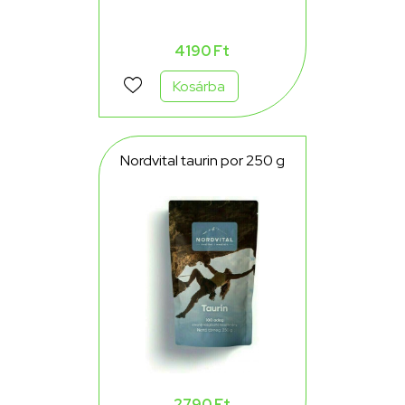
4190 Ft
Kosárba
Nordvital taurin por 250 g
2790 Ft