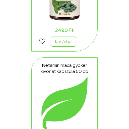
2490 Ft
Kosárba
Netamin maca gyökér
kivonat kapszula 60 db