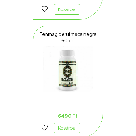
Kosárba
Tenmag perui maca negra
60 db
6490 Ft
Kosárba