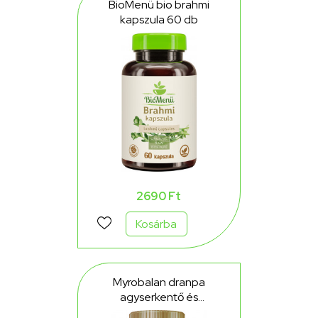
BioMenü bio brahmi
kapszula 60 db
2690 Ft
Kosárba
Myrobalan dranpa
agyserkentő és
memóriajavító