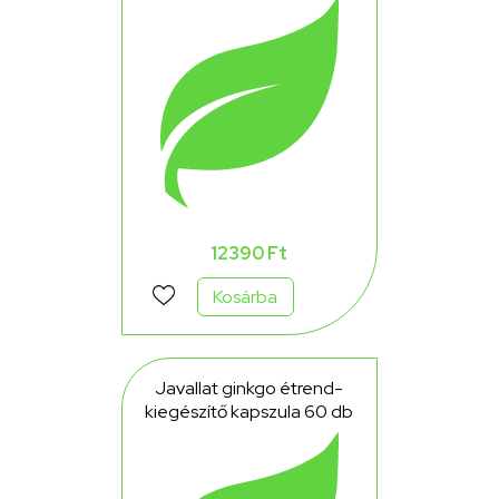
ampulla 20x10ml 200 ml
12390 Ft
Kosárba
Javallat ginkgo étrend-
kiegészítő kapszula 60 db