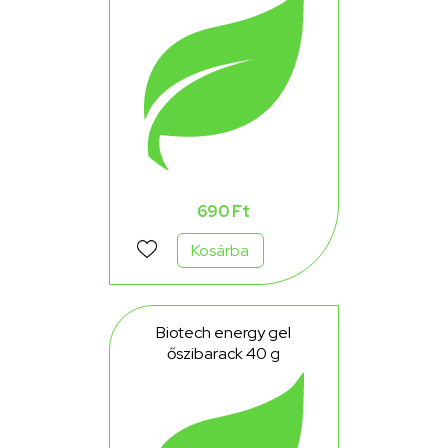
690 Ft
Kosárba
Biotech energy gel
őszibarack 40 g