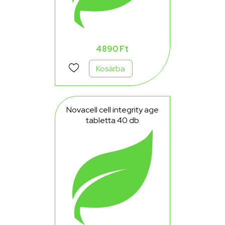
4890 Ft
Kosárba
Novacell cell integrity age
tabletta 40 db