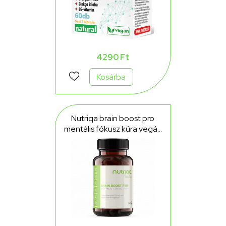
4290 Ft
Kosárba
Nutriqa brain boost pro
mentális fókusz kúra vegán
kapszula 60 db