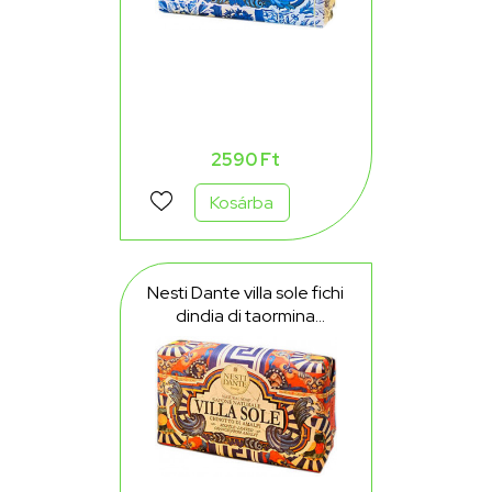
2590 Ft
Kosárba
Nesti Dante villa sole fichi
dindia di taormina
fügekaktusz gyümölcs
szappan 250 g