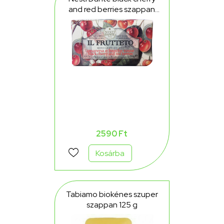
and red berries szappan
250 g
2590 Ft
Kosárba
Tabiamo biokénes szuper
szappan 125 g