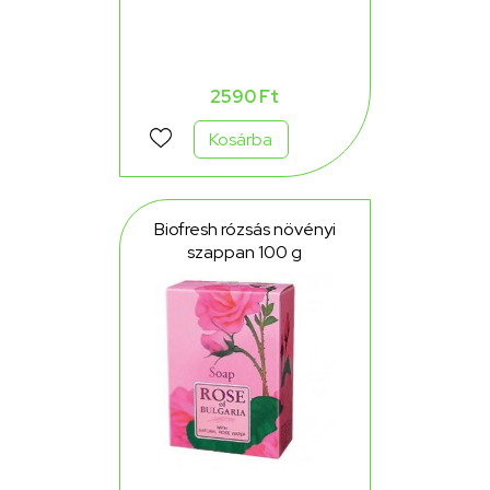
2590 Ft
Kosárba
Biofresh rózsás növényi
szappan 100 g