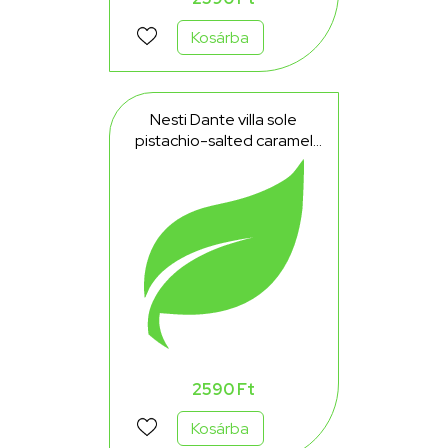
Kosárba
Nesti Dante villa sole
pistachio-salted caramel
natúr szappan 250 g
2590 Ft
Kosárba