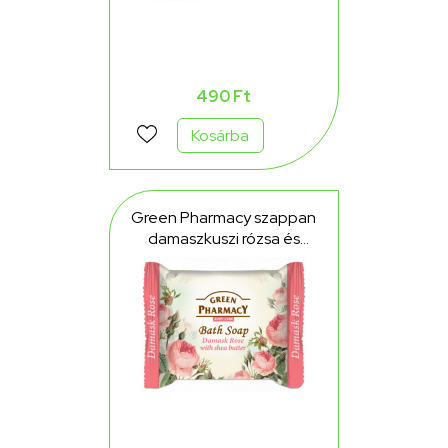
490 Ft
Kosárba
Green Pharmacy szappan
damaszkuszi rózsa és
sheavaj tartalommal 100 g