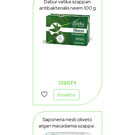
Dabur vatika szappan
antibakteriális neem 100 g
1390 Ft
Kosárba
Saponeria nesti oliveto
argan macadamia szappan
200 g