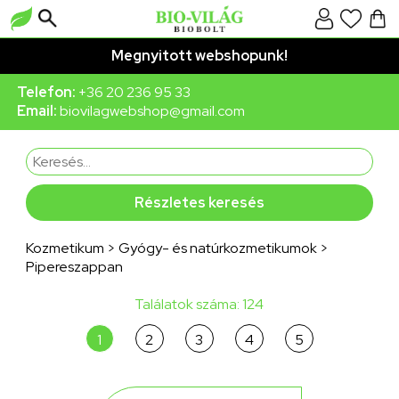
Megnyitott webshopunk!
Telefon:
+36 20 236 95 33
Email:
biovilagwebshop@gmail.com
Részletes keresés
Kozmetikum
>
Gyógy- és natúrkozmetikumok
>
Pipereszappan
Találatok száma: 124
1
2
3
4
5