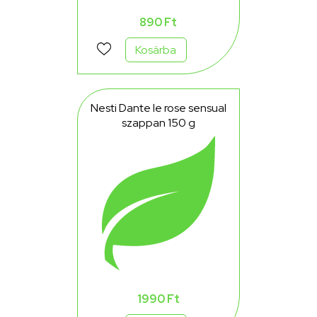
890 Ft
Kosárba
Nesti Dante le rose sensual
szappan 150 g
1990 Ft