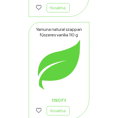
Kosárba
Yamuna natural szappan
fűszeres vanília 110 g
1190 Ft
Kosárba