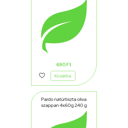
száraz bőrre 125 g
690 Ft
Kosárba
Pardo natúrtiszta oliva
szappan 4x60g 240 g