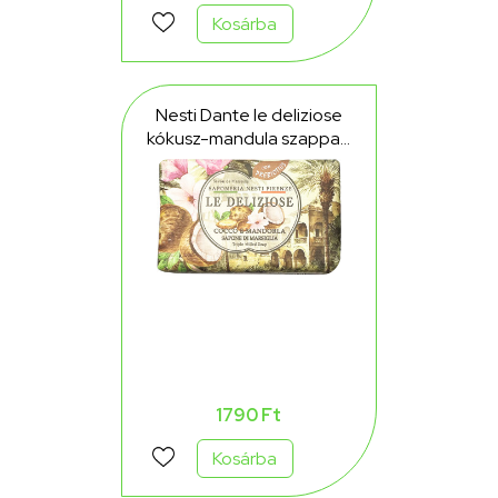
Kosárba
Nesti Dante le deliziose
kókusz-mandula szappan
150 g
1790 Ft
Kosárba