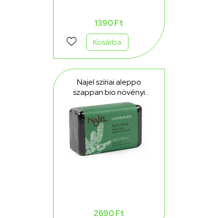
1390 Ft
Kosárba
Najel szíriai aleppo
szappan bio növényi
szénnel 100 g
2690 Ft