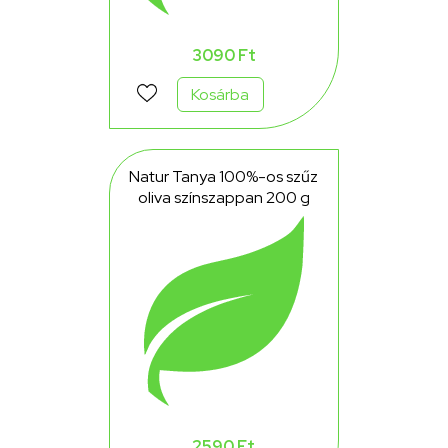
3090 Ft
Kosárba
Natur Tanya 100%-os szűz
oliva színszappan 200 g
2590 Ft