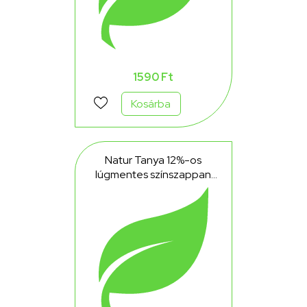
1590 Ft
Kosárba
Natur Tanya 12%-os
lúgmentes színszappan
200 g