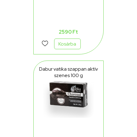
2590 Ft
Kosárba
Dabur vatika szappan aktív
szenes 100 g