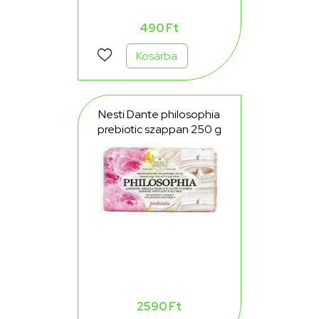
490 Ft
Kosárba
Nesti Dante philosophia
prebiotic szappan 250 g
2590 Ft