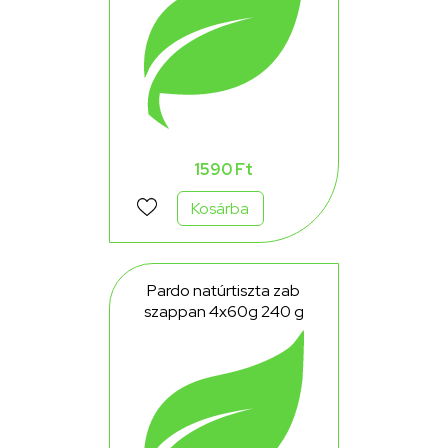
1590 Ft
Kosárba
Pardo natúrtiszta zab
szappan 4x60g 240 g