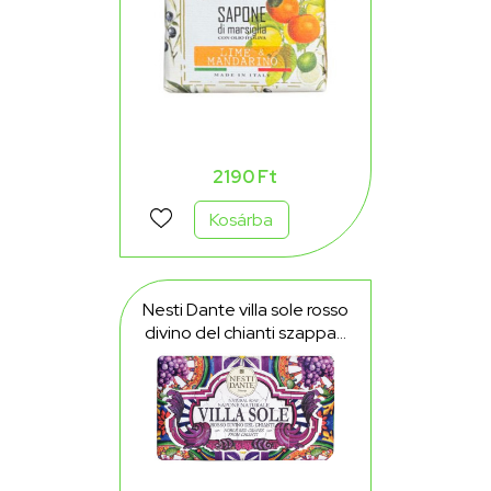
2190 Ft
Kosárba
Nesti Dante villa sole rosso
divino del chianti szappan
250 g