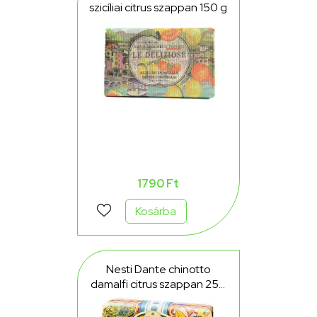
szicíliai citrus szappan 150 g
1790 Ft
Kosárba
Nesti Dante chinotto
damalfi citrus szappan 250
g