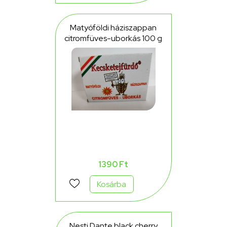
Matyóföldi háziszappan
citromfüves-uborkás 100 g
1390 Ft
Kosárba
Nesti Dante black cherry