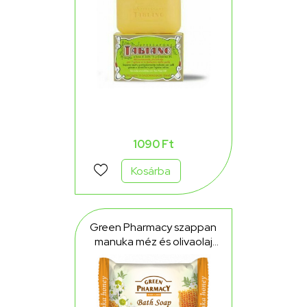
1090 Ft
Kosárba
Green Pharmacy szappan
manuka méz és olivaolaj
tartalommal 100 g