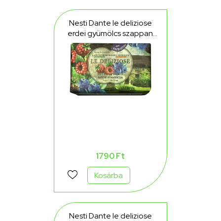
Nesti Dante le deliziose
erdei gyümölcs szappan
150 g
1790 Ft
Kosárba
Nesti Dante le deliziose