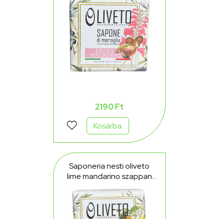
2190 Ft
Kosárba
Saponeria nesti oliveto
lime mandarino szappan
200 g