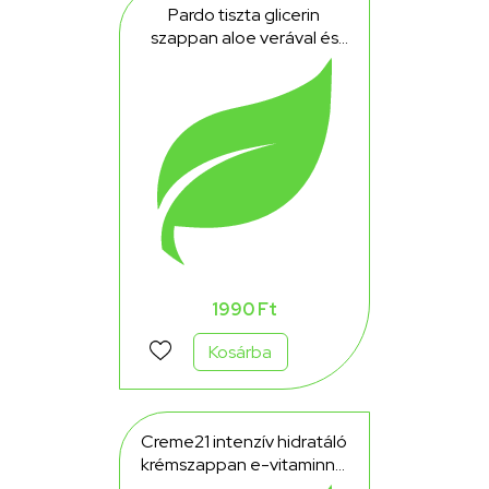
Pardo tiszta glicerin
szappan aloe verával és
mézzel 2x125g 250 g
1990 Ft
Kosárba
Creme21 intenzív hidratáló
krémszappan e-vitaminnal
és mandulaolajjal nagyon