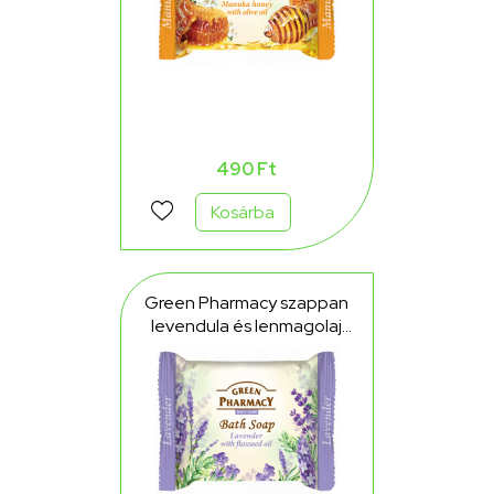
490 Ft
Kosárba
Green Pharmacy szappan
levendula és lenmagolaj
tartalommal 100 g