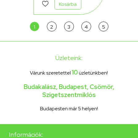
Kosárba
1
2
3
4
5
Üzleteink:
10
Várunk szeretettel
üzletünkben!
Budakalász
,
Budapest
,
Csömör
,
Szigetszentmiklós
Budapesten már 5 helyen!
Információk: